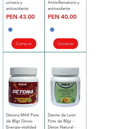
urinaria y
Antiinflamatorio y
antioxidante
antioxidante
Price
Price
PEN 43.00
PEN 40.00
Comprar
Comprar
Detona MAX Pote
Diente de León
de 80gr Dinoa-
Pote de 80gr -
Energía-vitalidad
Detox Natural -