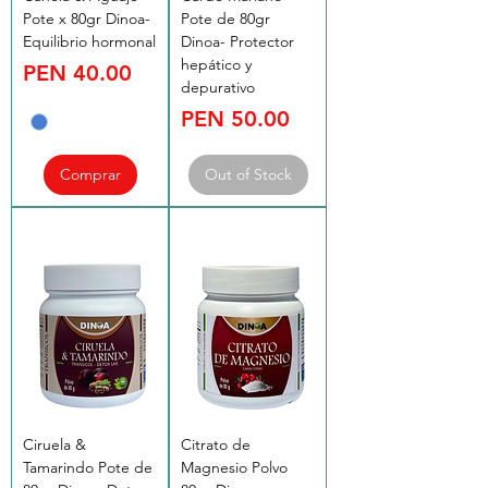
Pote x 80gr Dinoa-
Pote de 80gr
Equilibrio hormonal
Dinoa- Protector
hepático y
Price
PEN 40.00
depurativo
Price
PEN 50.00
Comprar
Out of Stock
Ciruela &
Citrato de
Tamarindo Pote de
Magnesio Polvo