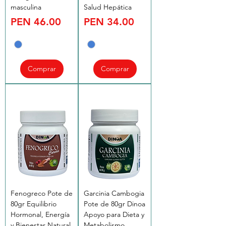
masculina
Salud Hepática
Price
Price
PEN 46.00
PEN 34.00
Comprar
Comprar
Fenogreco Pote de
Garcinia Cambogia
80gr Equilibrio
Pote de 80gr Dinoa
Hormonal, Energía
Apoyo para Dieta y
y Bienestar Natural
Metabolismo