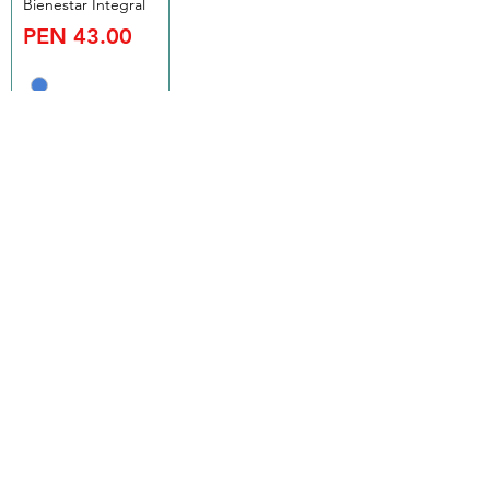
Bienestar Integral
Price
PEN 43.00
Comprar
1
/
5
Estamos en importantes Tiendas
virtuales Marketplace