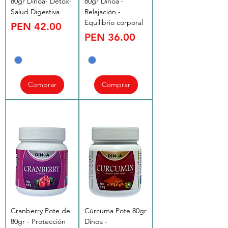
80gr Dinoa- Detox-
80gr Dinoa -
Salud Digestiva
Relajación -
Equilibrio corporal
Price
PEN 42.00
Price
PEN 36.00
Comprar
Comprar
Cranberry Pote de
Cúrcuma Pote 80gr
80gr - Protección
Dinoa -