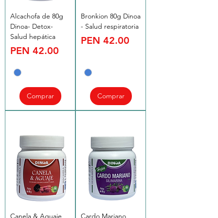
Alcachofa de 80g
Bronkion 80g Dinoa
Dinoa- Detox-
- Salud respiratoria
Salud hepática
Price
PEN 42.00
Price
PEN 42.00
Comprar
Comprar
Canela & Aguaje
Cardo Mariano