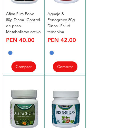
Afina Slim Polvo
Aguaje &
80g Dinoa- Control
Fenogreco 80g
de peso-
Dinoa- Salud
Metabolismo activo
femenina
Price
Price
PEN 40.00
PEN 42.00
Comprar
Comprar