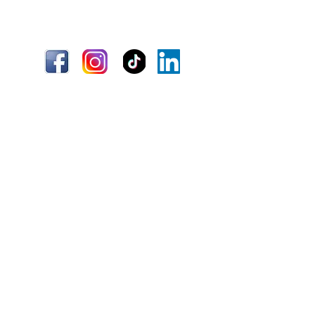
Envío
Términos y condiciones
Información
Quiénes somos
Atención al cliente
Ubicaciones
¿Necesitas ayuda?
(+51)
967 796 282
Lunes - Viernes 8:00am a 5:00 pm