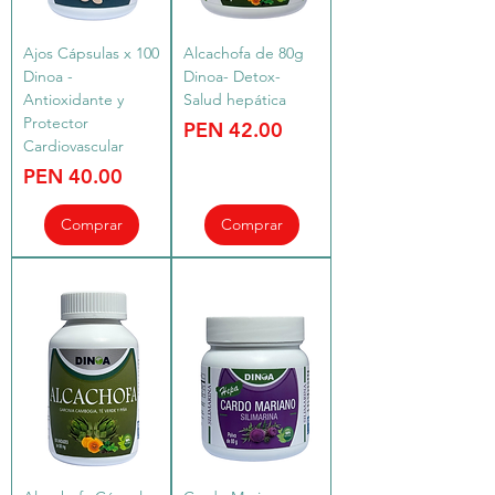
Ajos Cápsulas x 100
Alcachofa de 80g
Dinoa -
Dinoa- Detox-
Antioxidante y
Salud hepática
Protector
Price
PEN 42.00
Cardiovascular
Price
PEN 40.00
Comprar
Comprar