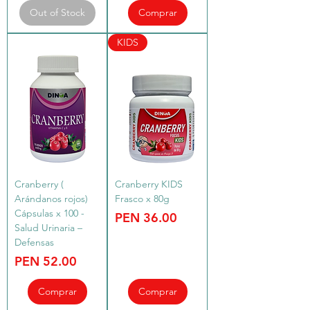
Out of Stock
Comprar
KIDS
Cranberry (
Cranberry KIDS
Arándanos rojos)
Frasco x 80g
Cápsulas x 100 -
Price
PEN 36.00
Salud Urinaria –
Defensas
Price
PEN 52.00
Comprar
Comprar