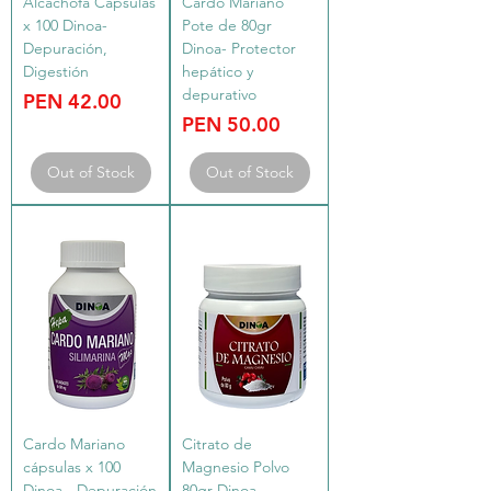
Alcachofa Cápsulas
Cardo Mariano
x 100 Dinoa-
Pote de 80gr
Depuración,
Dinoa- Protector
Digestión
hepático y
depurativo
Price
PEN 42.00
Price
PEN 50.00
Out of Stock
Out of Stock
Cardo Mariano
Citrato de
cápsulas x 100
Magnesio Polvo
Dinoa - Depuración
80gr Dinoa -