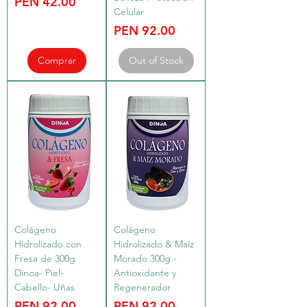
Price
PEN 42.00
Celular
Price
PEN 92.00
Comprar
Out of Stock
Colágeno
Colágeno
Hidrolizado con
Hidrolizado & Maíz
Fresa de 300g
Morado 300g -
Dinoa- Piel-
Antioxidante y
Cabello- Uñas
Regenerador
Price
Price
PEN 92.00
PEN 92.00