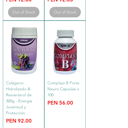
Out of Stock
Out of Stock
Colágeno
Complejo B Forte
Hidrolizado &
Neuro Cápsulas x
Resveratrol de
100
300g - Energía
Price
PEN 56.00
Juventud y
Protección
Price
PEN 92.00