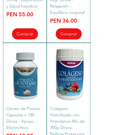
y Salud hepática
Relajación -
Equilibrio corporal
Price
PEN 55.00
Price
PEN 36.00
Comprar
Comprar
Citrato de Potasio
Colágeno
Cápsulas x 100
Hidrolizado con
Dinoa - Apoyo
Arándanos Mix de
Electrolítico
300g Dinoa-
Belleza-Protección