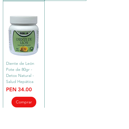
Diente de León
Pote de 80gr -
Detox Natural -
Salud Hepática
Price
PEN 34.00
Comprar