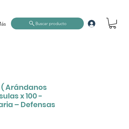
ás
Buscar producto
 ( Arándanos
sulas x 100 -
aria – Defensas
ce