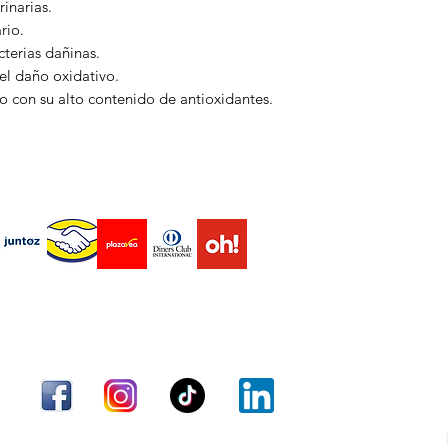
rinarias.
• Protección cogniti
operador logístico p
rio.
largo plazo y ayuda
programar y enviar 
terias dañinas.
• Salud urinaria: Co
el daño oxidativo.
de bacterias en el tr
 con su alto contenido de antioxidantes.
• Acción antibacter
equilibrio del siste
endas virtuales Marketplace
• Efecto depurativo
toxinas mediante un 
Envío
Términos y condiciones
Métodos de pago
Aceptamos los siguientes métodos de pago