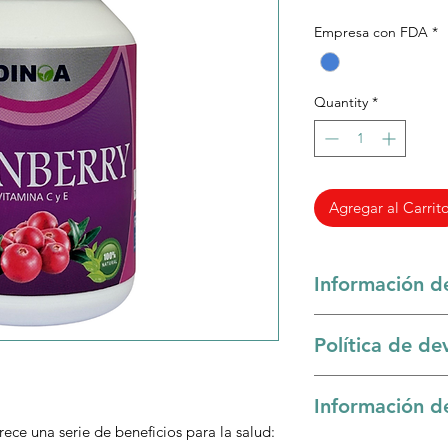
Empresa con FDA
*
Quantity
*
Agregar al Carrit
Información d
El Cranberry (aránda
Política de de
la salud cerebral y e
Sólo se acepta devol
• Salud cerebral: A
Información d
entrega en mal esta
mental gracias a sus
rece una serie de beneficios para la salud:
Luego de ser aproba