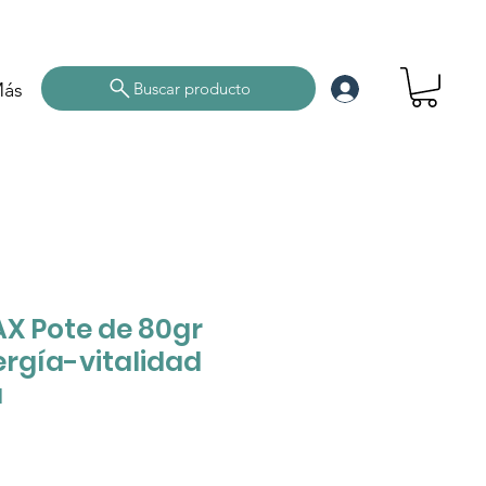
ás
Buscar producto
X Pote de 80gr
rgía-vitalidad
a
ce