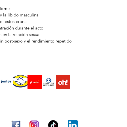
favoreciendo una er
entrega en mal esta
 firme
maca negra complem
energía sexual.
y la libido masculina
e testosterona
2. Incrementa el des
tración durante el acto
La maca negra es u
 en la relación sexual
libido y eleva el de
ón post-sexo y el rendimiento repetido
Junto con huanarpo 
apetito sexual en ca
3. Mejora la produc
endas virtuales Marketplace
Ambas plantas actú
hormonales, y la m
elevar la producción
hormona clave para l
varón.
Envío
Términos y condiciones
Métodos de pago
4. Aumenta la confi
acto
La combinación fort