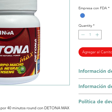
Empresa con FDA
*
Quantity
*
Agregar al Carrit
Información d
Corónate con un 4 a
Información d
round con DETONA
Luego de ser aproba
1. Potencia la erecc
Política de de
operador logístico p
El huanarpo macho 
programar y enviar 
zo por 40 minutos round con DETONA MAX
natural que mejora e
Sólo se acepta devol