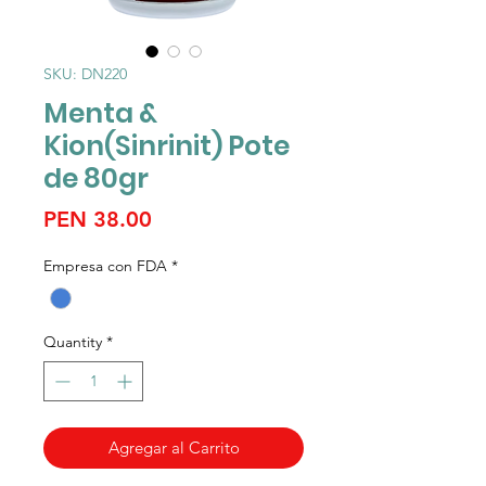
SKU: DN220
Menta &
Kion(Sinrinit) Pote
de 80gr
Price
PEN 38.00
Empresa con FDA
*
Quantity
*
Agregar al Carrito