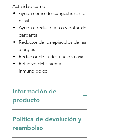
Actividad como:
Ayuda como descongestionante
nasal
Ayuda a reducir la tos y dolor de
garganta
Reductor de los episodios de las
alergias
Reductor de la destilación nasal
Refuerzo del sistema
inmunológico
Información del
producto
La combinación de menta, jengibre
Política de devolución y
(kion) y spirulina puede ser
especialmente beneficiosa para la
reembolso
salud de las vías respiratorias. Aquí