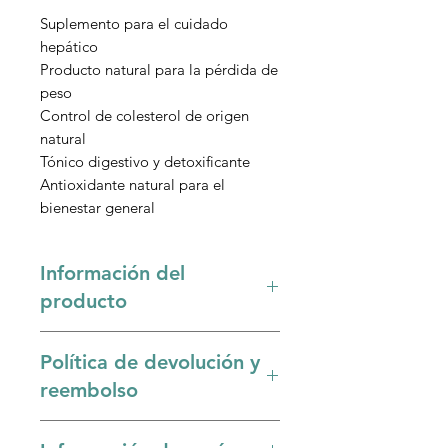
Suplemento para el cuidado
hepático
Producto natural para la pérdida de
peso
Control de colesterol de origen
natural
Tónico digestivo y detoxificante
Antioxidante natural para el
bienestar general
Información del
producto
El
hercampuri
(
Gentianella
Política de devolución y
alborosea
) es una planta medicinal
tradicional de los Andes, conocida
reembolso
por sus propiedades terapéuticas.
Se ha utilizado durante siglos para
Sólo se acepta devolución si el