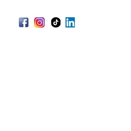
Apoya la función cerebral y la
concentración
Envío
Términos y condiciones
Información
Quiénes somos
Atención al cliente
Ubicaciones
¿Necesitas ayuda?
(+51)
967 796 282
Lunes - Viernes 8:00am a 5:00 pm