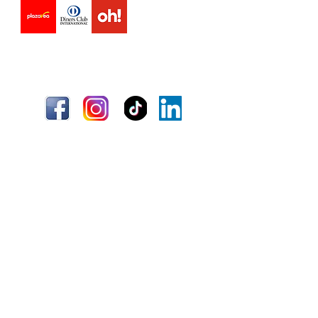
hidratada y saludable.
•
Salud articular:
Apoya el
mantenimiento del cartílago y el
bienestar de las articulaciones.
•
Mayor movilidad:
Puede ayudar a
reducir molestias articulares y
mejorar la flexibilidad.
Envío
Términos y condiciones
Información
Quiénes somos
Atención al cliente
Ubicaciones