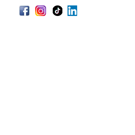
Envío
Términos y condiciones
Información
Quiénes somos
Atención al cliente
Ubicaciones
¿Necesitas ayuda?
(+51)
967 796 282
Lunes - Viernes 8:00am a 5:00 pm