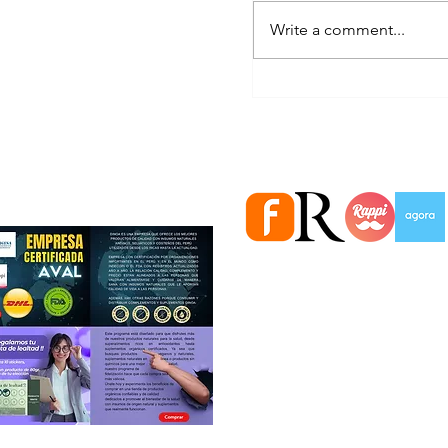
Write a comment...
Cuidarlos tambié
Estamos en importantes Ti
agradecer
Información
Quiénes somos
Atención al cliente