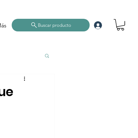
ás
Buscar producto
ue