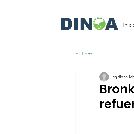
Inici
All Posts
cgdinoa
Ma
Bronk
refue