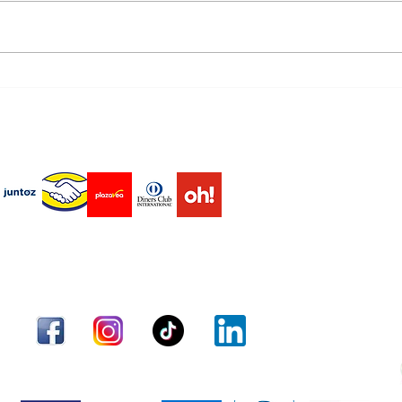
n es una forma de
5 señales que muc
endas virtuales Marketplace
ignoran... y que pod
relacionadas con la
próstata
Envío
Términos y condiciones
Métodos de pago
Aceptamos los siguientes métodos de pago