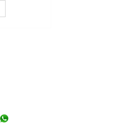
hos hombres
rían estar
 salud de su
Libro de reclamaciones
¿Necesitas ayuda?
(+51) 967 796 282