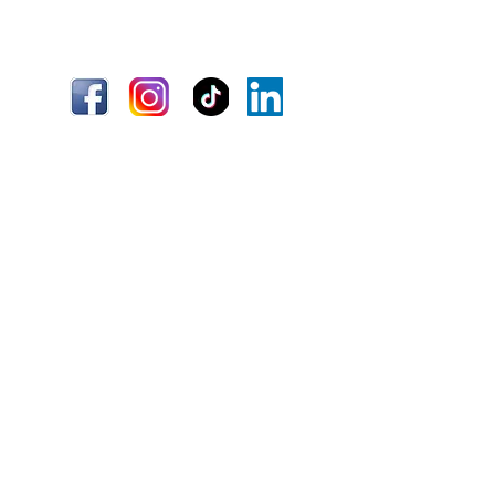
Envío
Términos y condiciones
Información
Quiénes somos
Atención al cliente
Ubicaciones
¿Necesitas ayuda?
(+51)
967 796 282