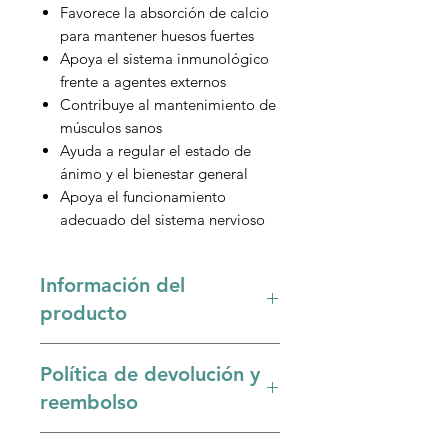
Favorece la absorción de calcio
para mantener huesos fuertes
Apoya el sistema inmunológico
frente a agentes externos
Contribuye al mantenimiento de
músculos sanos
Ayuda a regular el estado de
ánimo y el bienestar general
Apoya el funcionamiento
adecuado del sistema nervioso
Información del
producto
La vitamina D3, también conocida
Política de devolución y
como colecalciferol, es esencial
para múltiples funciones del
reembolso
organismo. Sus principales
beneficios son:
Sólo se acepta devolución si el