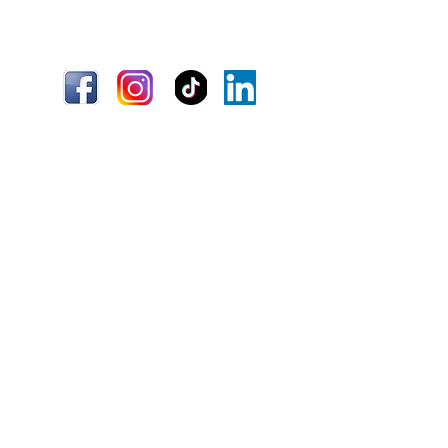
Envío
Términos y condiciones
Información
Quiénes somos
Atención al cliente
Ubicaciones
¿Necesitas ayuda?
(+51)
967 796 282
Lunes - Viernes 8:00am a 5:00 pm