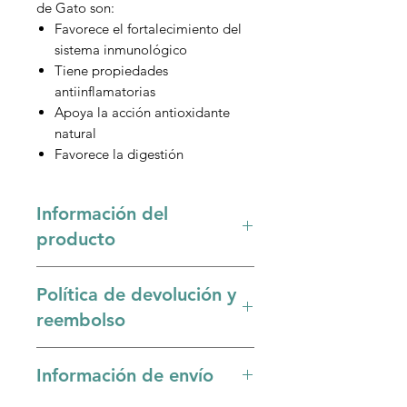
de Gato son:
Favorece el fortalecimiento del
sistema inmunológico
Tiene propiedades
antiinflamatorias
Apoya la acción antioxidante
natural
Favorece la digestión
Información del
producto
La uña de gato (
Uncaria tomentosa
)
Política de devolución y
es una planta medicinal originaria
de la Amazonía que ha sido
reembolso
utilizada durante siglos por sus
potentes propiedades curativas.
Sólo se acepta devolución si el
Información de envío
Aquí tienes cinco beneficios clave
producto llega con la entrega en
de la uña de gato:
mal estado, vencido o dañado