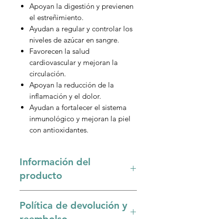
Apoyan la digestión y previenen
el estreñimiento.
Ayudan a regular y controlar los
niveles de azúcar en sangre.
Favorecen la salud
cardiovascular y mejoran la
circulación.
Apoyan la reducción de la
inflamación y el dolor.
Ayudan a fortalecer el sistema
inmunológico y mejoran la piel
con antioxidantes.
Información del
producto
Beneficios del transicol:
Política de devolución y
1. Laxante rico en Nutrientes