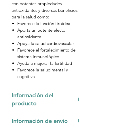
con potentes propiedades
antioxidantes y diversos beneficios
para la salud como:
Favorece la función tiroidea
Aporta un potente efecto
antioxidante
Apoya la salud cardiovascular
Favorece el fortalecimiento del
sistema inmunológico
Ayuda a mejorar la fertilidad
Favorece la salud mental y
cognitiva
Información del
producto
El
selenio
es un mineral esencial
Información de envío
con potentes propiedades
antioxidantes y múltiples beneficios