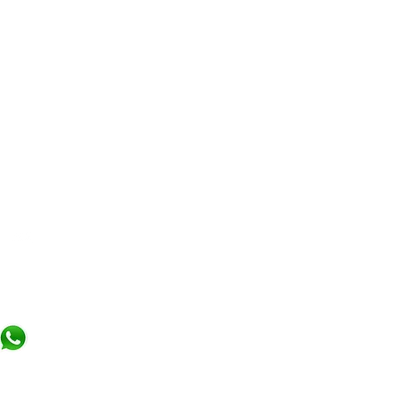
io femenino natural
o amazónico reconocido por su
 fitoestrógenos y antioxidantes
integral de la mujer.
uilibrio hormonal femenino
naturales del cuerpo en
 la vida.
 de piel, cabello y apariencia
 en antioxidantes y nutrientes
Libro de reclamaciones
d y bienestar general
con más energía y estabilidad
¿Necesitas ayuda?
 valorado para la feminidad y
(+51) 967 796 282
l
ntro de una rutina de
nte.