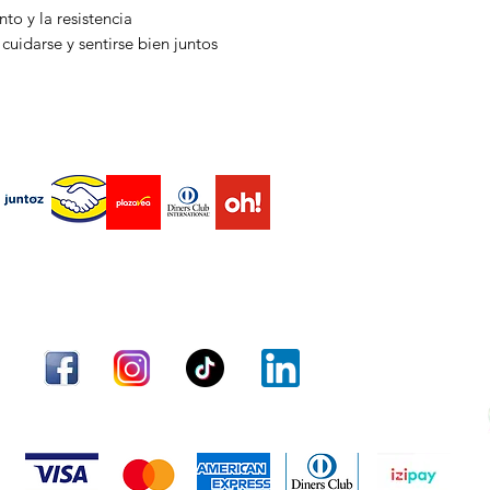
to y la resistencia
AGUAJE
cuidarse y sentirse bien juntos
Bienestar y equilibr
El
Aguaje
es un frut
contenido natural de
que apoyan la salud 
endas virtuales Marketplace
¿Qué hace por ella?
Contribuye al eq
Apoya los procesos 
diferentes etapas de
Favorece la salud
Gracias a su riqueza
Envío
Términos y condiciones
Métodos de pago
esenciales.
Apoya la vitalida
Ideal para sentirse 
durante el día.
Tradicionalmente
Aceptamos los siguientes métodos de pago
armonía corpora
Un aliado natural de
autocuidado conscie