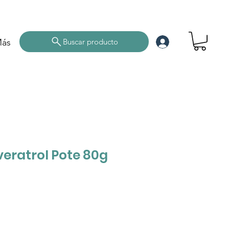
ás
Buscar producto
eratrol Pote 80g
cio