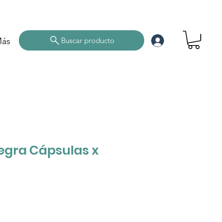
ás
Buscar producto
gra Cápsulas x
cio