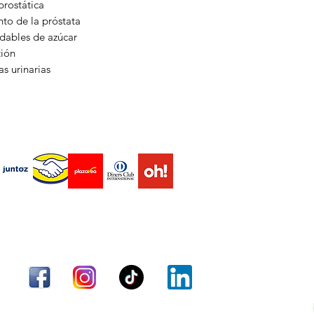
La mashua negra es 
prostática
programar y enviar 
protegen las célula
to de la próstata
radicales libres. Est
dables de azúcar
envejecimiento prem
tión
enfermedades crónic
as urinarias
2. Regula los nivel
Uno de los benefici
negra es su capacida
endas virtuales Marketplace
hormonas, especialm
medicina tradicional
libido en exceso y e
hormonales.
3. Propiedades anti
Envío
Términos y condiciones
Métodos de pago
La mashua negra ti
efectos antiinflamat
inflamación en el cu
personas que sufren
crónicas, como la art
Aceptamos los siguientes métodos de pago