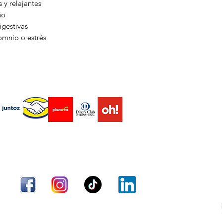
y relajantes
reducir la inflamaci
ño
la artritis o los tras
igestivas
omnio o estrés
2. Alivio del estrés 
El té de manzanilla
sedantes y relajante
estrés, la ansiedad
endas virtuales Marketplace
calma, lo que facili
emocional.
3. Mejora de la dige
La manzanilla es efe
digestivos como indi
estomacales. Sus pr
Envío
Términos y condiciones
Métodos de pago
relajar los músculos
tránsito intestinal.
4. Tratamiento de af
Los extractos de ma
Aceptamos los siguientes métodos de pago
antimicrobianas y an