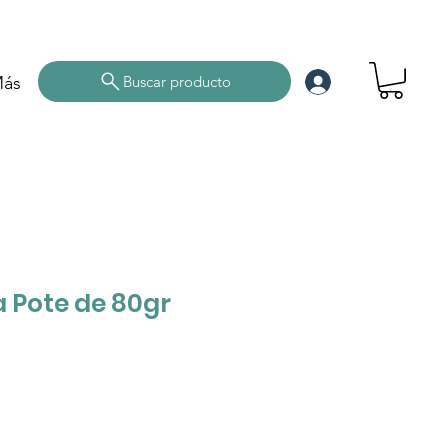
ás
Buscar producto
 Pote de 80gr
cio