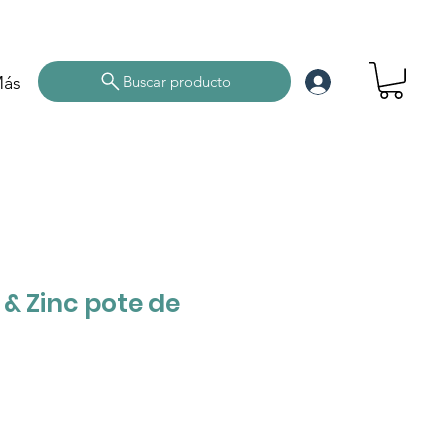
ás
Buscar producto
& Zinc pote de
cio