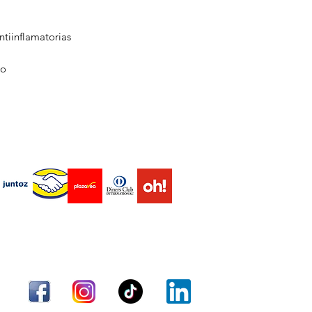
programar y enviar 
1. Mejora la salud 
Maca roja es conoci
ntiinflamatorias
adaptógenas, que ay
hormonal. Se ha uti
co
mejorar la función r
de la menopausia y 
Zinc juega un papel 
hormonas, incluyend
También está relaci
endas virtuales Marketplace
tanto en hombres co
función inmune.
2. Propiedades antio
Granada tiene altos
los polifenoles, que
Envío
Términos y condiciones
Métodos de pago
y la inflamación en 
contra enfermedades
prematuro.
Achiote contiene c
carotenoides, que t