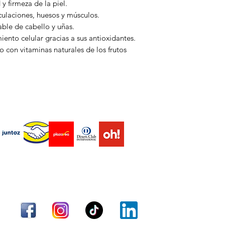
y firmeza de la piel.
Ayuda a proteger d
Luego de ser aproba
culaciones, huesos y músculos.
Articulaciones má
operador logístico p
able de cabello y uñas.
Apoya la movilidad 
programar y enviar 
ento celular gracias a sus antioxidantes.
Refuerza tus defe
 con vitaminas naturales de los frutos
Favorece el sistem
Mejor digestión
Apoya la salud intes
endas virtuales Marketplace
Envío
Términos y condiciones
Métodos de pago