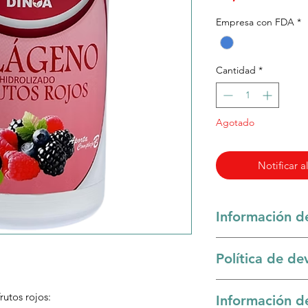
Empresa con FDA
*
Cantidad
*
Agotado
Notificar a
Información d
Colágeno + Frutos 
Política de de
Piel más firme y 
Sólo se acepta devol
Favorece la elastici
rutos rojos:
Información d
entrega en mal esta
Antioxidante pot