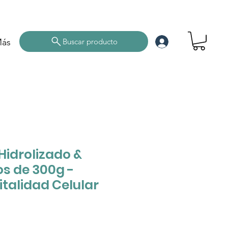
ás
Buscar producto
Hidrolizado &
os de 300g -
italidad Celular
cio