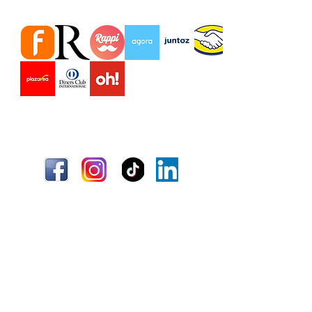
virtuales Marketplace
Envío
Términos y condiciones
Información
Quiénes somos