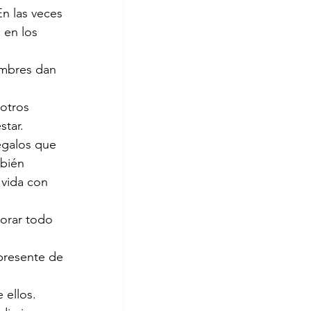
n las veces 
 en los 
ombres dan 
otros 
star.
egalos que 
bién 
 vida con 
orar todo 
presente de 
 ellos.