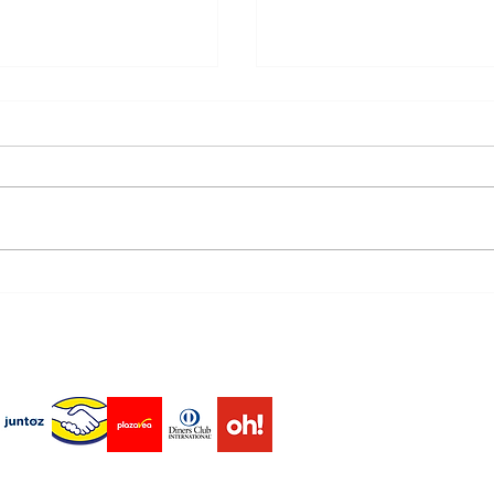
uchos hombres
🌍 Lo natural no solo
endas virtuales Marketplace
odrían estar
cuerpo… también sal
la salud de su