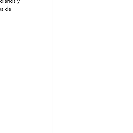
iarios y 
as de 