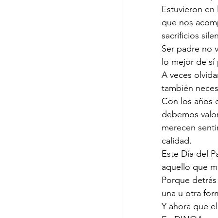
Estuvieron en
que nos acomp
sacrificios si
Ser padre no 
lo mejor de sí
A veces olvid
también necesi
Con los años e
debemos valor
merecen sentir
calidad.
Este Día del P
aquello que m
Porque detrás 
una u otra for
Y ahora que el