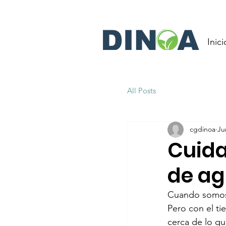
Inici
All Posts
cgdinoa
Ju
Cuida
de ag
Cuando somos n
Pero con el t
cerca de lo q