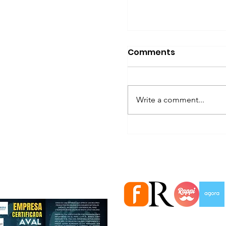
Comments
Write a comment...
5 señales que m
Estamos en importantes Ti
ignoran... y que p
relacionadas con 
próstata