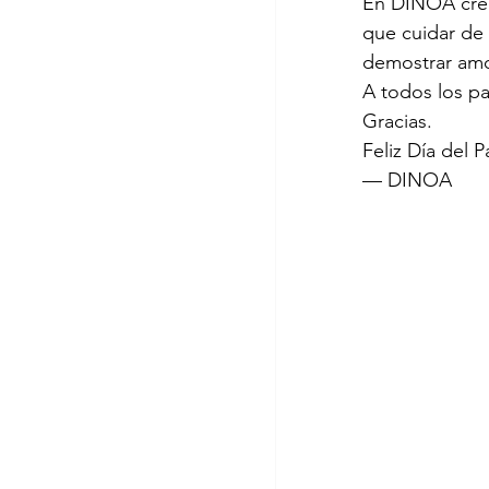
En DINOA cree
que cuidar de
demostrar amo
A todos los p
Gracias.
Feliz Día del P
— DINOA