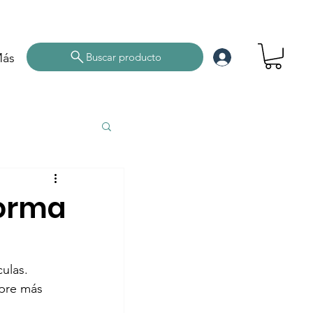
ás
Buscar producto
forma
ulas.
pre más 