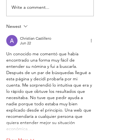
Write a comment...
5 señales que muchos
🌍 Lo natural 
hombres ignoran... y
cuida tu cuer
que podrían estar
también salva
Newest
relacionadas con la
planeta
Christian Castillero
salud de su próstata
Jun 22
Un conocido me comentó que había 
encontrado una forma muy fácil de 
entender su nómina y fui a buscarla. 
Después de un par de búsquedas llegué a 
esta página y decidí probarla por mi 
cuenta. Me sorprendió lo intuitiva que era y 
lo rápido que obtuve los resultados que 
necesitaba. No tuve que pedir ayuda a 
nadie porque todo estaba muy bien 
explicado desde el principio. Una web que 
recomendaría a cualquier persona que 
quiera entender mejor su situación 
económica.…
Show More