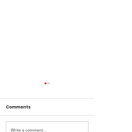
Comments
Write a comment...
5 señales que muchos
🌍 Lo natural 